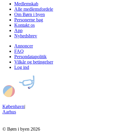
Medlemskab
Alle medlemsfordele
Om Børn i byen
Personerne bag
Kontakt os
App
Nyhedsbrev
Annoncer
FAQ
Persondatapolitik
Vilkår og betingelser
Log ind
København
|
Aarhus
© Børn i byen 2026