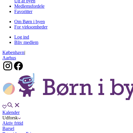
Ud af byen
Medlemsfordele
Favoritter
Om Børn i byen
For virksomheder
Log ind
Bliv medlem
København
|
Aarhus
Kalender
Udforsk
Aktiv fritid
Barsel