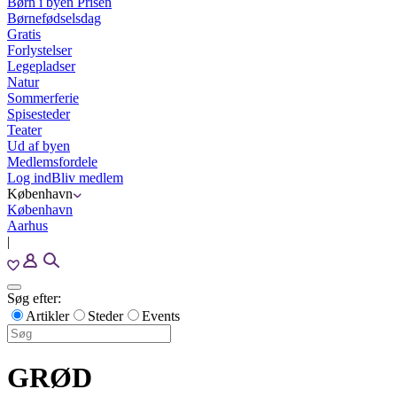
Børn i byen Prisen
Børnefødselsdag
Gratis
Forlystelser
Legepladser
Natur
Sommerferie
Spisesteder
Teater
Ud af byen
Medlemsfordele
Log ind
Bliv medlem
København
København
Aarhus
|
Søg efter:
Artikler
Steder
Events
GRØD