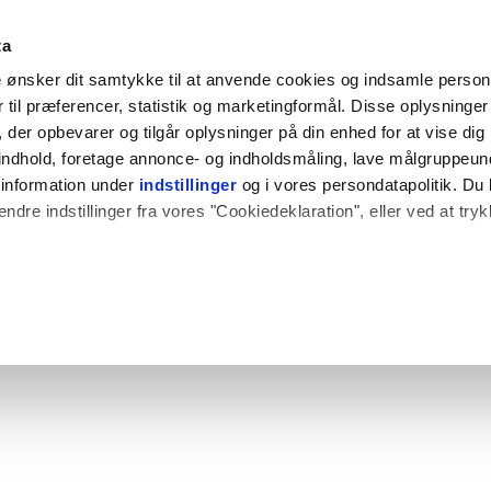
ta
e
ønsker dit samtykke til at anvende cookies og indsamle perso
til præferencer, statistik og marketingformål. Disse oplysninger 
der opbevarer og tilgår oplysninger på din enhed for at vise dig
t indhold, foretage annonce- og indholdsmåling, lave målgruppeu
 information under
indstillinger
og i vores persondatapolitik. Du 
ændre indstillinger fra vores "Cookiedeklaration", eller ved at try
 også gerne:
plysninger om din placering, der kan være nøjagtig inden for få
hed baseret på en scanning af dens unikke karakteristika (fingerpr
e websitet.
rbedre brugeroplevelsen på vores website og til at analysere vores 
rug af vores hjemmeside med vores partnere.