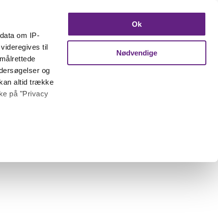
Ok
ndata om IP-
videregives til
Nødvendige
 målrettede
ndersøgelser og
kan altid trække
kke på "Privacy
 meter
inting)
trafik. Vi deler