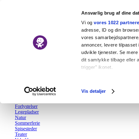
Ansvarlig brug af dine da
Vi og
vores 1022 partner
adresse, ID og din browser 
vores samarbejdspartnere, 
Nyheder
annoncer, levere tilpasse
Kalender
udvikle tjenester. Se mere
Udforsk
dit samtykke tilbage eller 
trigger" ikonet.
Tilbage
Aktiv fritid
Hvis du tillader det, vil vi
Barsel
Børn i byen Prisen
Indsamle præcise o
Vis detaljer
Børnefødselsdag
Identificere din en
Gratis
Forlystelser
Dine valg anvendes på hel
Legepladser
Natur
Vi bruger cookies til at fo
Sommerferie
Spisesteder
også oplysninger om din b
Teater