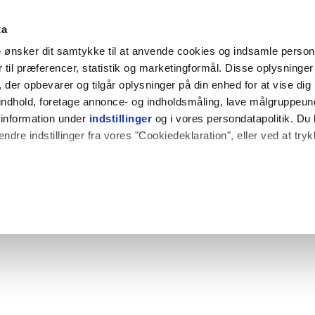
ta
e
ønsker dit samtykke til at anvende cookies og indsamle perso
til præferencer, statistik og marketingformål. Disse oplysninger 
der opbevarer og tilgår oplysninger på din enhed for at vise dig
t indhold, foretage annonce- og indholdsmåling, lave målgruppeu
 information under
indstillinger
og i vores persondatapolitik. Du 
ændre indstillinger fra vores "Cookiedeklaration", eller ved at try
 også gerne:
plysninger om din placering, der kan være nøjagtig inden for få
hed baseret på en scanning af dens unikke karakteristika (fingerpr
e websitet.
rbedre brugeroplevelsen på vores website og til at analysere vores 
rug af vores hjemmeside med vores partnere.