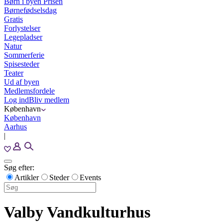
Børn i byen Prisen
Børnefødselsdag
Gratis
Forlystelser
Legepladser
Natur
Sommerferie
Spisesteder
Teater
Ud af byen
Medlemsfordele
Log ind
Bliv medlem
København
København
Aarhus
|
Søg efter:
Artikler
Steder
Events
Valby Vandkulturhus