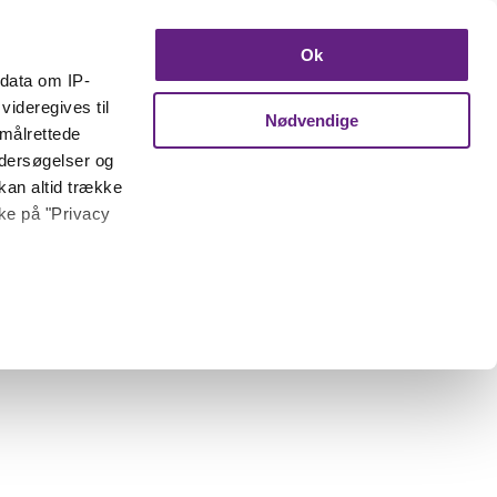
Ok
ndata om IP-
videregives til
Nødvendige
 målrettede
ndersøgelser og
kan altid trække
kke på "Privacy
 meter
inting)
trafik. Vi deler