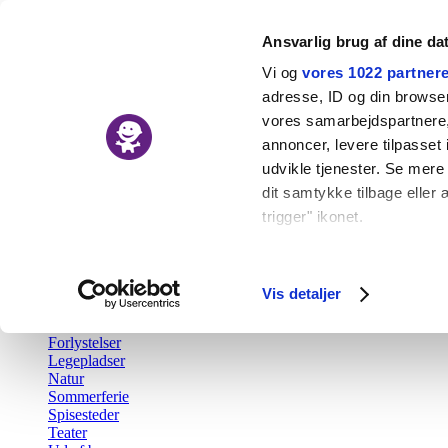
Ansvarlig brug af dine da
Vi og
vores 1022 partner
adresse, ID og din browser 
vores samarbejdspartnere, 
Nyheder
annoncer, levere tilpasse
Kalender
udvikle tjenester. Se mere
Udforsk
dit samtykke tilbage eller 
trigger" ikonet.
Tilbage
Aktiv fritid
Hvis du tillader det, vil vi
Barsel
Børn i byen Prisen
Indsamle præcise o
Vis detaljer
Børnefødselsdag
Identificere din en
Gratis
Forlystelser
Dine valg anvendes på hel
Legepladser
Natur
Vi bruger cookies til at fo
Sommerferie
Spisesteder
også oplysninger om din b
Teater