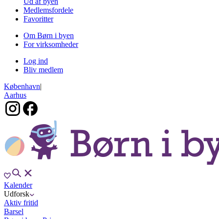
Ud af byen
Medlemsfordele
Favoritter
Om Børn i byen
For virksomheder
Log ind
Bliv medlem
København
|
Aarhus
Kalender
Udforsk
Aktiv fritid
Barsel