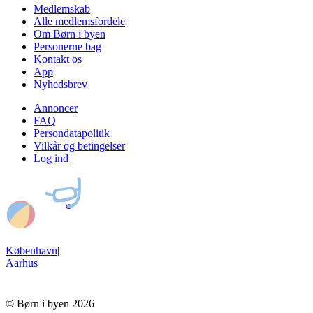
Medlemskab
Alle medlemsfordele
Om Børn i byen
Personerne bag
Kontakt os
App
Nyhedsbrev
Annoncer
FAQ
Persondatapolitik
Vilkår og betingelser
Log ind
København
|
Aarhus
© Børn i byen 2026