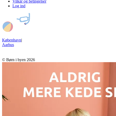
Vilkår og betingelser
Log ind
København
|
Aarhus
© Børn i byen 2026