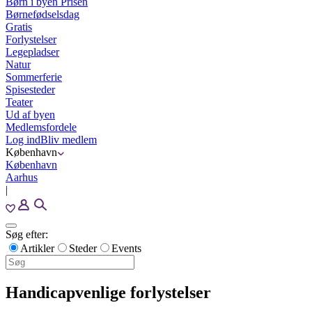
Børn i byen Prisen
Børnefødselsdag
Gratis
Forlystelser
Legepladser
Natur
Sommerferie
Spisesteder
Teater
Ud af byen
Medlemsfordele
Log ind
Bliv medlem
København
København
Aarhus
|
Søg efter:
Artikler
Steder
Events
Handicapvenlige forlystelser