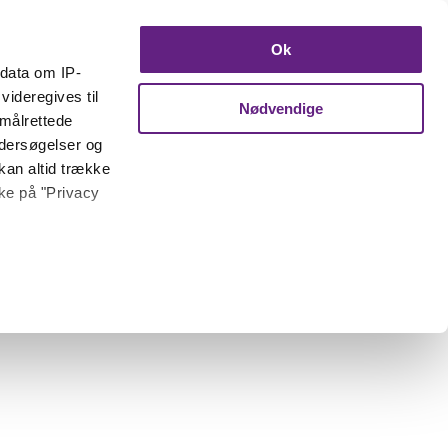
Ok
ndata om IP-
videregives til
Nødvendige
 målrettede
ndersøgelser og
kan altid trække
kke på "Privacy
 meter
inting)
trafik. Vi deler