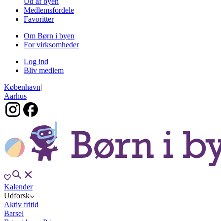
Ud af byen
Medlemsfordele
Favoritter
Om Børn i byen
For virksomheder
Log ind
Bliv medlem
København
|
Aarhus
Kalender
Udforsk
Aktiv fritid
Barsel