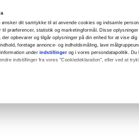
ta
e
ønsker dit samtykke til at anvende cookies og indsamle perso
til præferencer, statistik og marketingformål. Disse oplysninger 
der opbevarer og tilgår oplysninger på din enhed for at vise dig
t indhold, foretage annonce- og indholdsmåling, lave målgruppeu
 information under
indstillinger
og i vores persondatapolitik. Du 
ændre indstillinger fra vores "Cookiedeklaration", eller ved at try
 også gerne:
plysninger om din placering, der kan være nøjagtig inden for få
hed baseret på en scanning af dens unikke karakteristika (fingerpr
e websitet.
rbedre brugeroplevelsen på vores website og til at analysere vores 
rug af vores hjemmeside med vores partnere.