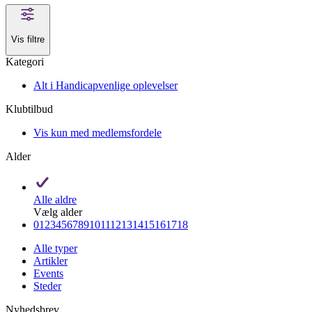
Vis filtre
Kategori
Alt i Handicapvenlige oplevelser
Klubtilbud
Vis kun med medlemsfordele
Alder
Alle aldre
Vælg alder
0
1
2
3
4
5
6
7
8
9
10
11
12
13
14
15
16
17
18
Alle typer
Artikler
Events
Steder
Nyhedsbrev