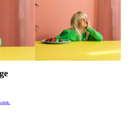
uge
litik.