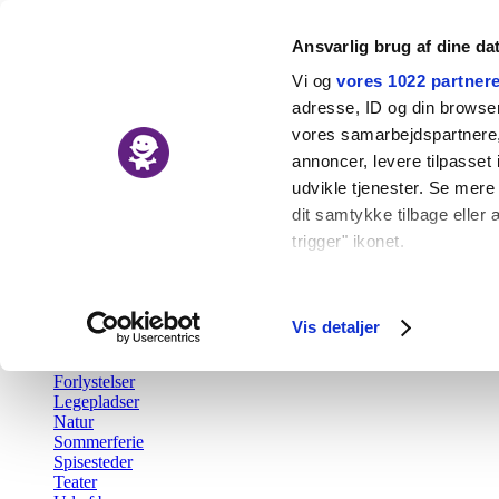
Ansvarlig brug af dine da
Vi og
vores 1022 partner
adresse, ID og din browser 
vores samarbejdspartnere, 
Nyheder
annoncer, levere tilpasse
Kalender
udvikle tjenester. Se mere
Udforsk
dit samtykke tilbage eller 
trigger" ikonet.
Tilbage
Aktiv fritid
Hvis du tillader det, vil vi
Barsel
Børn i byen Prisen
Indsamle præcise o
Vis detaljer
Børnefødselsdag
Identificere din en
Gratis
Forlystelser
Dine valg anvendes på hel
Legepladser
Natur
Vi bruger cookies til at fo
Sommerferie
Spisesteder
også oplysninger om din b
Teater