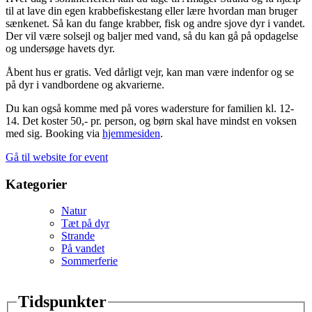
til at lave din egen krabbefiskestang eller lære hvordan man bruger
sænkenet. Så kan du fange krabber, fisk og andre sjove dyr i vandet.
Der vil være solsejl og baljer med vand, så du kan gå på opdagelse
og undersøge havets dyr.
Åbent hus er gratis. Ved dårligt vejr, kan man være indenfor og se
på dyr i vandbordene og akvarierne.
Du kan også komme med på vores wadersture for familien kl. 12-
14. Det koster 50,- pr. person, og børn skal have mindst en voksen
med sig. Booking via
hjemmesiden
.
Gå til website for event
Kategorier
Natur
Tæt på dyr
Strande
På vandet
Sommerferie
Tidspunkter