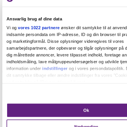
Forlystelsesparker
De vildeste rutsjebaner i Danmark
Ansvarlig brug af dine data
Vi og
vores 1022 partnere
ønsker dit samtykke til at anven
indsamle persondata om IP-adresse, ID og din browser til præ
og marketingformål. Disse oplysninger videregives til vores
samarbejdspartnere, der opbevarer og tilgår oplysninger på d
Bemandede legepladser
dig målrettede annoncer, levere tilpasset indhold, foretage a
indholdsmåling, lave målgruppeundersøgelser og udvikle tje
Find en bemandet legeplads i din bydel
information under
indstillinger
og i vores persondatapolitik. 
dit samtykke tilbage eller ændre indstillinger fra vores "Cooki
ved at trykke på "Privacy trigger" ikonet.
Hvis du tillader det, vil vi også gerne:
Legestuer
Indsamle præcise oplysninger om din placering, der 
Far på barsel: Aktiviteter og fællesskaber for fædre i
Ok
inden for få meter
København
Identificere din enhed baseret på en scanning af dens
karakteristika (fingerprinting)
Seneste nyt
Nødvendige