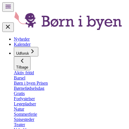
Nyheder
Kalender
Udforsk
Tilbage
Aktiv fritid
Barsel
Børn i byen Prisen
Børnefødselsdag
Gratis
Forlystelser
Legepladser
Natur
Sommerferie
Spisesteder
Teater