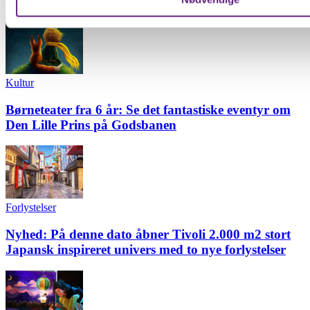
Dine valg anvendes på hele websitet.
Vi bruger cookies til at forbedre brugeroplevelsen på vores we
analysere vores trafik. Vi deler også oplysninger om din brug
hjemmeside med vores partnere.
Kultur
Børneteater fra 6 år: Se det fantastiske eventyr om
Den Lille Prins på Godsbanen
Forlystelser
Nyhed: På denne dato åbner Tivoli 2.000 m2 stort
Japansk inspireret univers med to nye forlystelser