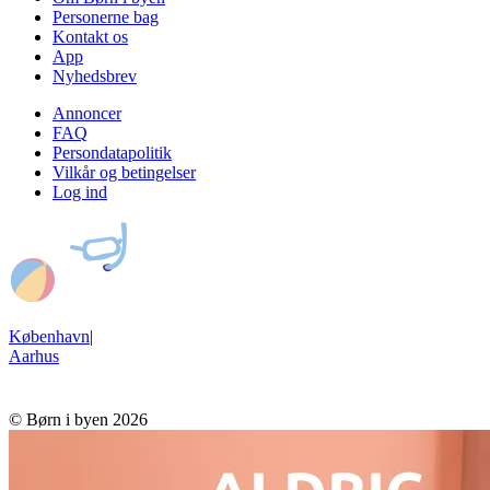
Personerne bag
Kontakt os
App
Nyhedsbrev
Annoncer
FAQ
Persondatapolitik
Vilkår og betingelser
Log ind
København
|
Aarhus
© Børn i byen 2026