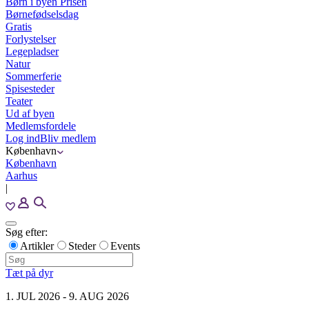
Børn i byen Prisen
Børnefødselsdag
Gratis
Forlystelser
Legepladser
Natur
Sommerferie
Spisesteder
Teater
Ud af byen
Medlemsfordele
Log ind
Bliv medlem
København
København
Aarhus
|
Søg efter:
Artikler
Steder
Events
Tæt på dyr
1. JUL 2026 - 9. AUG 2026