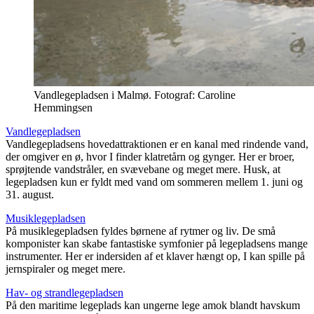
Vandlegepladsen i Malmø. Fotograf: Caroline
Hemmingsen
Vandlegepladsen
Vandlegepladsens hovedattraktionen er en kanal med rindende vand,
der omgiver en ø, hvor I finder klatretårn og gynger. Her er broer,
sprøjtende vandstråler, en svævebane og meget mere. Husk, at
legepladsen kun er fyldt med vand om sommeren mellem 1. juni og
31. august.
Musiklegepladsen
På musiklegepladsen fyldes børnene af rytmer og liv. De små
komponister kan skabe fantastiske symfonier på legepladsens mange
instrumenter. Her er indersiden af et klaver hængt op, I kan spille på
jernspiraler og meget mere.
Hav- og strandlegepladsen
På den maritime legeplads kan ungerne lege amok blandt havskum