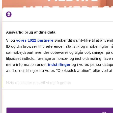
Ansvarlig brug af dine data
Vi og
vores 1022 partnere
ønsker dit samtykke til at anven
ID og din browser til præferencer, statistik og marketingformå
samarbejdspartnere, der opbevarer og tilgår oplysninger på d
tilpasset indhold, foretage annonce- og indholdsmåling, lave
mere information under
indstillinger
og i vores persondatapol
ændre indstillinger fra vores "Cookiedeklaration", eller ved at
Hvis du tillader det, vil vi også gerne:
Indsamle præcise oplysninger om din placering, der k
Identificere din enhed baseret på en scanning af dens 
Dine valg anvendes på hele websitet.