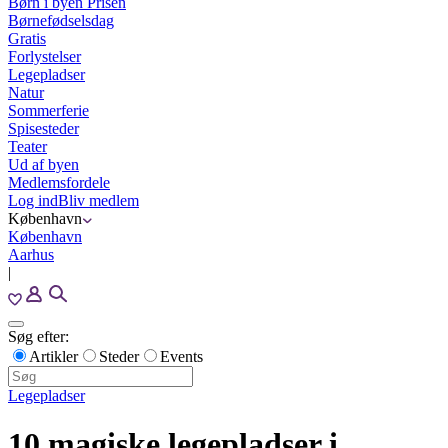
Børn i byen Prisen
Børnefødselsdag
Gratis
Forlystelser
Legepladser
Natur
Sommerferie
Spisesteder
Teater
Ud af byen
Medlemsfordele
Log ind
Bliv medlem
København
København
Aarhus
|
Søg efter:
Artikler
Steder
Events
Legepladser
10 magiske legepladser i