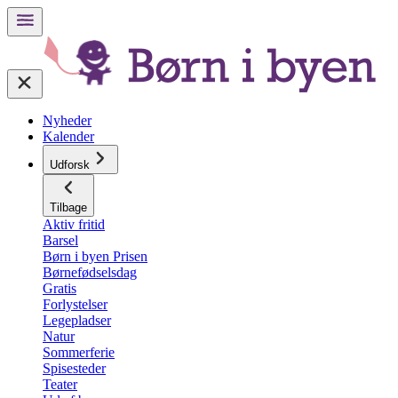
Nyheder
Kalender
Udforsk
Tilbage
Aktiv fritid
Barsel
Børn i byen Prisen
Børnefødselsdag
Gratis
Forlystelser
Legepladser
Natur
Sommerferie
Spisesteder
Teater