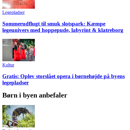
Legepladser
Sommerudflugt til smuk slotspark: Kæmpe
legeunivers med hoppepude, labyrint & klatreborg
Kultur
Gratis: Oplev storslået opera i børnehøjde på byens
legepladser
Børn i byen anbefaler