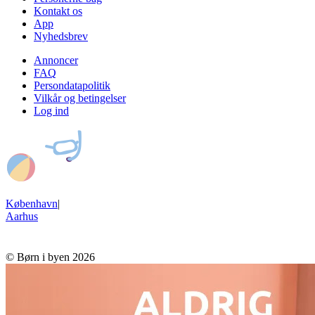
Kontakt os
App
Nyhedsbrev
Annoncer
FAQ
Persondatapolitik
Vilkår og betingelser
Log ind
København
|
Aarhus
© Børn i byen 2026