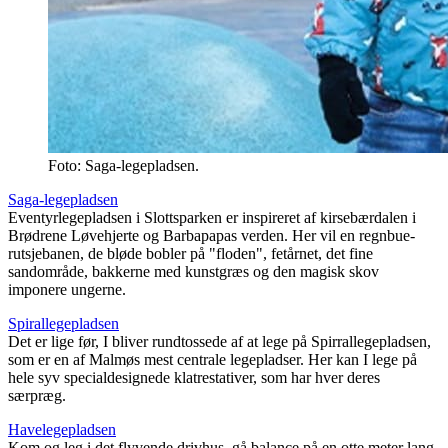
Foto: Saga-legepladsen.
Saga-legepladsen
Eventyrlegepladsen i Slottsparken er inspireret af kirsebærdalen i
Brødrene Løvehjerte og Barbapapas verden. Her vil en regnbue-
rutsjebanen, de bløde bobler på "floden", fetårnet, det fine
sandområde, bakkerne med kunstgræs og den magisk skov
imponere ungerne.
Spirallegepladsen
Det er lige før, I bliver rundtossede af at lege på Spirrallegepladsen,
som er en af Malmøs mest centrale legepladser. Her kan I lege på
hele syv specialdesignede klatrestativer, som har hver deres
særpræg.
Havelegepladsen
Kom og leg i det flyvende drivhus, gå balance på en otte meter lang