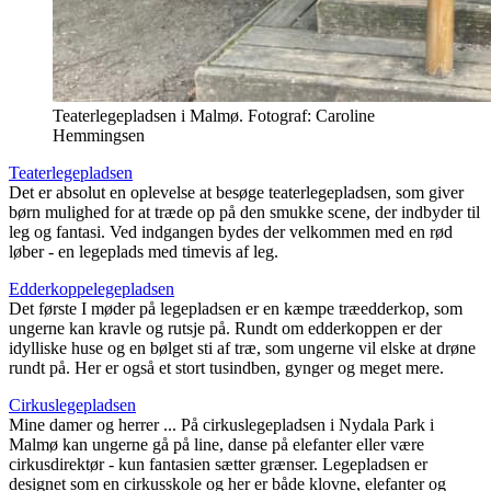
Teaterlegepladsen i Malmø. Fotograf: Caroline
Hemmingsen
Teaterlegepladsen
Det er absolut en oplevelse at besøge teaterlegepladsen, som giver
børn mulighed for at træde op på den smukke scene, der indbyder til
leg og fantasi. Ved indgangen bydes der velkommen med en rød
løber - en legeplads med timevis af leg.
Edderkoppelegepladsen
Det første I møder på legepladsen er en kæmpe træedderkop, som
ungerne kan kravle og rutsje på. Rundt om edderkoppen er der
idylliske huse og en bølget sti af træ, som ungerne vil elske at drøne
rundt på. Her er også et stort tusindben, gynger og meget mere.
Cirkuslegepladsen
Mine damer og herrer ... På cirkuslegepladsen i Nydala Park i
Malmø kan ungerne gå på line, danse på elefanter eller være
cirkusdirektør - kun fantasien sætter grænser. Legepladsen er
designet som en cirkusskole og her er både klovne, elefanter og