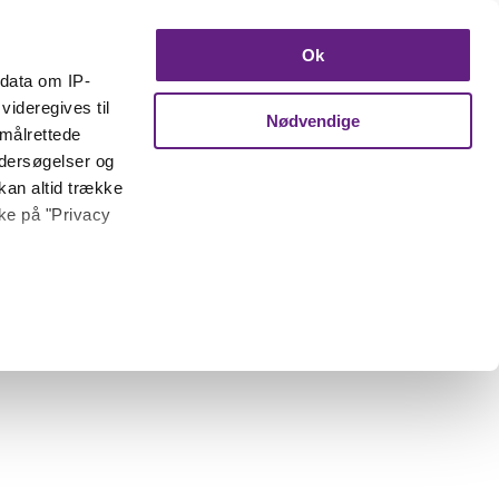
Ok
ndata om IP-
videregives til
Nødvendige
 målrettede
ndersøgelser og
kan altid trække
kke på "Privacy
 meter
inting)
trafik. Vi deler