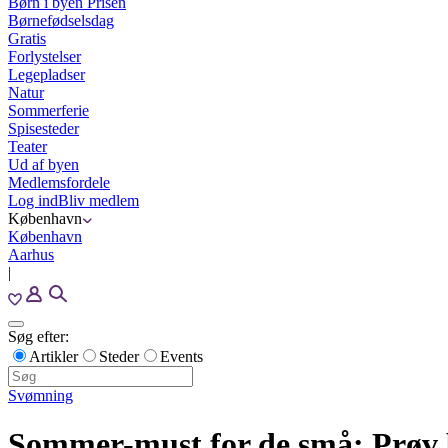
Børn i byen Prisen
Børnefødselsdag
Gratis
Forlystelser
Legepladser
Natur
Sommerferie
Spisesteder
Teater
Ud af byen
Medlemsfordele
Log ind
Bliv medlem
København
København
Aarhus
|
Søg efter:
Artikler
Steder
Events
Svømning
Sommer-must for de små: Prøv 