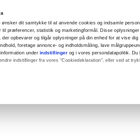
ta
e
ønsker dit samtykke til at anvende cookies og indsamle perso
til præferencer, statistik og marketingformål. Disse oplysninger 
der opbevarer og tilgår oplysninger på din enhed for at vise dig
t indhold, foretage annonce- og indholdsmåling, lave målgruppeu
 information under
indstillinger
og i vores persondatapolitik. Du 
ændre indstillinger fra vores "Cookiedeklaration", eller ved at try
 også gerne:
plysninger om din placering, der kan være nøjagtig inden for få
hed baseret på en scanning af dens unikke karakteristika (fingerpr
e websitet.
rbedre brugeroplevelsen på vores website og til at analysere vores 
rug af vores hjemmeside med vores partnere.