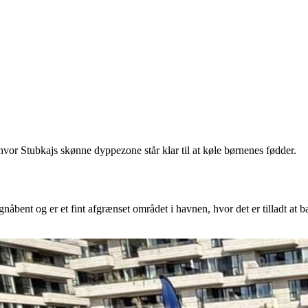
vor Stubkajs skønne dyppezone står klar til at køle børnenes fødder.
øgnåbent og er et fint afgrænset området i havnen, hvor det er tilladt at