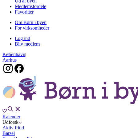
Ud af byen
Medlemsfordele
Favoritter
Om Børn i byen
For virksomheder
Log ind
Bliv medlem
København
|
Aarhus
Kalender
Udforsk
Aktiv fritid
Barsel