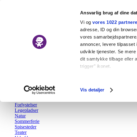
Ansvarlig brug af dine da
Vi og
vores 1022 partner
adresse, ID og din browser 
vores samarbejdspartnere, 
Nyheder
annoncer, levere tilpasse
Kalender
udvikle tjenester. Se mere
Udforsk
dit samtykke tilbage eller 
trigger" ikonet.
Tilbage
Aktiv fritid
Hvis du tillader det, vil vi
Barsel
Børn i byen Prisen
Indsamle præcise o
Vis detaljer
Børnefødselsdag
Identificere din en
Gratis
Forlystelser
Dine valg anvendes på hel
Legepladser
Natur
Vi bruger cookies til at fo
Sommerferie
Spisesteder
også oplysninger om din b
Teater